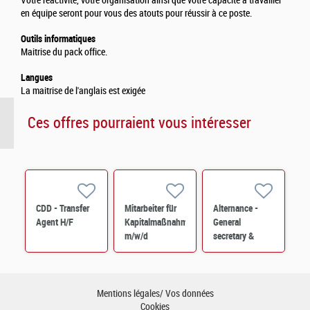
Votre réactivité, votre organisation ainsi que votre capacité à travailler
en équipe seront pour vous des atouts pour réussir à ce poste.
Outils informatiques
Maitrise du pack office.
Langues
La maitrise de l'anglais est exigée
Ces offres pourraient vous intéresser
CDD - Transfer
Mitarbeiter für
Alternance -
Agent H/F
Kapitalmaßnahmen
General
m/w/d
secretary &
Permanent
control - PERES
H/F
Mentions légales/ Vos données
Cookies