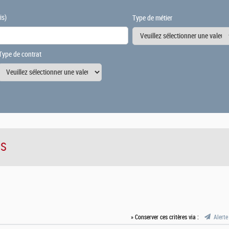
is)
Type de métier
Type de contrat
IS
» Conserver ces critères via :
Alerte