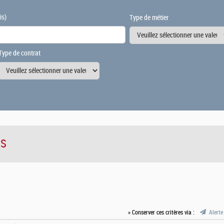
is)
Type de métier
Type de contrat
IS
» Conserver ces critères via :
Alerte