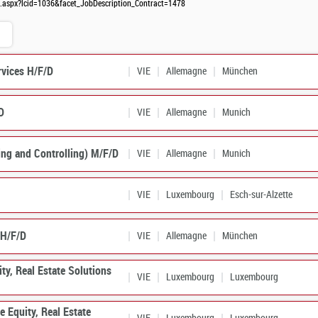
llen.aspx?lcid=1036&facet_JobDescription_Contract=1478
rvices H/F/D
VIE
Allemagne
München
D
VIE
Allemagne
Munich
ing and Controlling) M/F/D
VIE
Allemagne
Munich
VIE
Luxembourg
Esch-sur-Alzette
 H/F/D
VIE
Allemagne
München
ity, Real Estate Solutions
VIE
Luxembourg
Luxembourg
te Equity, Real Estate